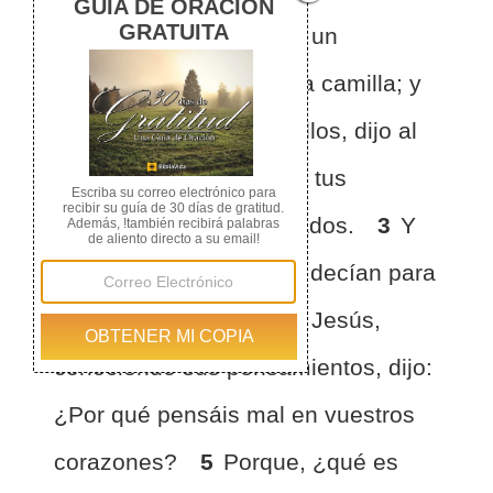
ciudad.
2
Y le trajeron un
paralítico echado en una camilla; y
Jesús, viendo la fe de ellos, dijo al
paralítico: Anímate, hijo, tus
pecados te son perdonados.
3
Y
algunos de los escribas decían para
sí: Este blasfema.
4
Y Jesús,
conociendo sus pensamientos, dijo:
¿Por qué pensáis mal en vuestros
corazones?
5
Porque, ¿qué es