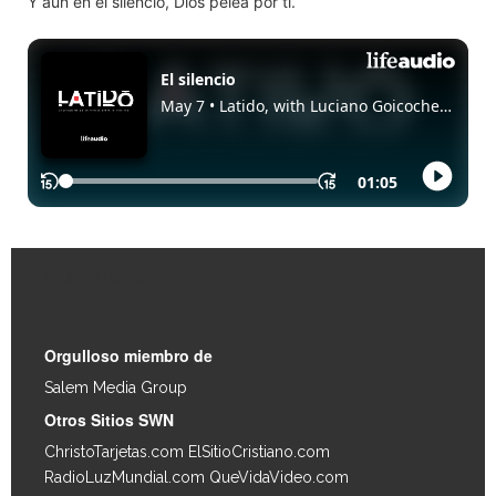
Y aun en el silencio, Dios pelea por ti.
Enlaces Rápidos
Orgulloso miembro de
Salem Media Group
.
Otros Sitios SWN
ChristoTarjetas.com
ElSitioCristiano.com
RadioLuzMundial.com
QueVidaVideo.com