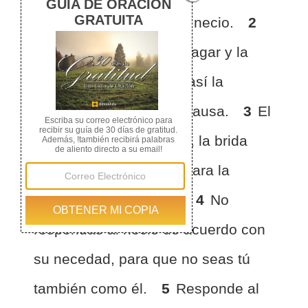
no es apropiada para el necio.
2
Como el gorrión en su vagar y la
golondrina en su vuelo así la
maldición no viene sin causa.
3
El
látigo es para el caballo, la brida
para el asno, y la vara para la
espalda de los necios.
4
No
respondas al necio de acuerdo con
su necedad, para que no seas tú
también como él.
5
Responde al