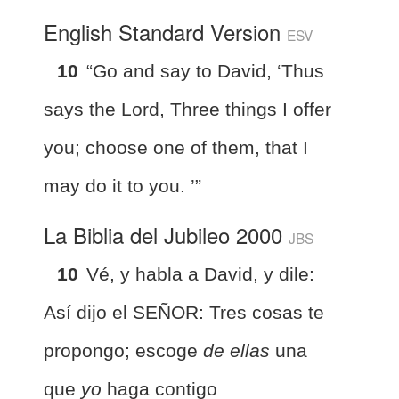
English Standard Version
ESV
10
“Go and say to David, ‘Thus
says the Lord, Three things I offer
you; choose one of them, that I
may do it to you. ’”
La Biblia del Jubileo 2000
JBS
10
Vé, y habla a David, y dile:
Así dijo el SEÑOR: Tres cosas te
propongo; escoge
de ellas
una
que
yo
haga contigo