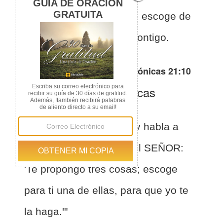
Tres cosas te propongo; escoge de
ellas una que yo haga contigo.
Otras traducciones de
1 Crónicas 21:10
La Biblia de las Américas
(Español)
BLA
1 Crónicas 21:10
Ve y habla a
David, y dile: "Así dice el SEÑOR:
'Te propongo tres cosas; escoge
para ti una de ellas, para que yo te
la haga.'"