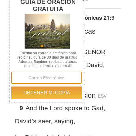
Otras traducciones de
1 Crónicas 21:9
La Biblia de las Américas
(Español)
BLA
1 Crónicas 21:9
Y el SEÑOR
habló a Gad, vidente de David,
diciendo:
English Standard Version
ESV
9
And the Lord spoke to Gad,
David’s seer, saying,