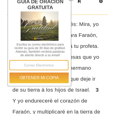
Previous Book
Previous Chapter
Read the Full Chapter
Next Chapter
Next Book
Scri
1
JEHOVA dijo á Moisés: Mira, yo
te he constituído dios para Faraón,
y tu hermano Aarón será tu profeta.
2
Tú dirás todas las cosas que yo
te mandaré, y Aarón tu hermano
hablará á Faraón, para que deje ir
de su tierra á los hijos de Israel.
3
Y yo endureceré el corazón de
Faraón, y multiplicaré en la tierra de