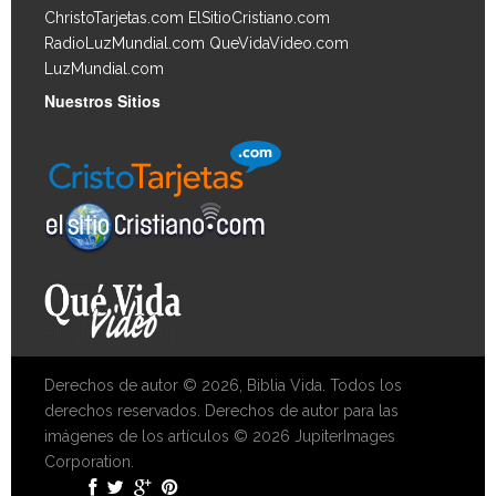
ChristoTarjetas.com
ElSitioCristiano.com
RadioLuzMundial.com
QueVidaVideo.com
LuzMundial.com
Nuestros Sitios
Derechos de autor © 2026, Biblia Vida. Todos los
derechos reservados. Derechos de autor para las
imágenes de los artículos © 2026 JupiterImages
Corporation.