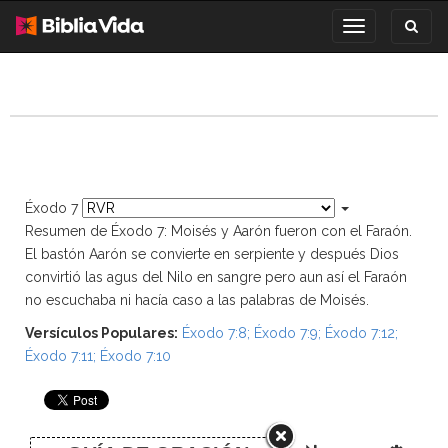
Toggl
Toggle
search
navigation
Éxodo 7
Resumen de Éxodo 7: Moisés y Aarón fueron con el Faraón.
El bastón Aarón se convierte en serpiente y después Dios
convirtió las agus del Nilo en sangre pero aun así el Faraón
no escuchaba ni hacía caso a las palabras de Moisés.
Versículos Populares:
Éxodo 7:8
;
Éxodo 7:9
;
Éxodo 7:12
;
Éxodo 7:11
;
Éxodo 7:10