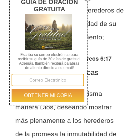
abundantemente á los herederos de
la promesa la inmutabilidad de su
consejo, interpuso juramento;
Otras traducciones de
Hebreos 6:17
La Biblia de las Américas
(Español)
BLA
Hebreos 6:17
De la misma
manera Dios, deseando mostrar
más plenamente a los herederos
de la promesa la inmutabilidad de