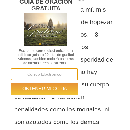
corazón.
2
En cuanto a mí, mis
pies estuvieron a punto de tropezar,
casi resbalaron mis pasos.
3
Porque tuve envidia de los
arrogantes, al ver la prosperidad de
los impíos.
4
Porque no hay
dolores en su muerte, y su cuerpo
es robusto.
5
No sufren
penalidades como los mortales, ni
son azotados como los demás