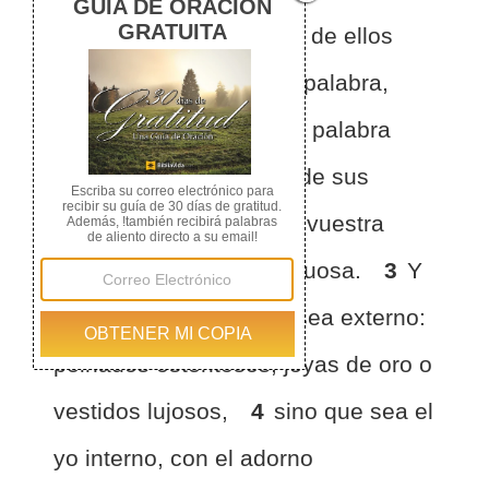
de modo que si algunos de ellos
son desobedientes a la palabra,
puedan ser ganados sin palabra
alguna por la conducta de sus
mujeres
2
al observar vuestra
conducta casta y respetuosa.
3
Y
que vuestro adorno no sea externo:
peinados ostentosos, joyas de oro o
vestidos lujosos,
4
sino que sea el
yo interno, con el adorno