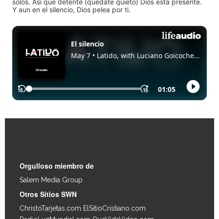
solos. Así que detente (quédate quieto) Dios está presente.
Y aun en el silencio, Dios pelea por ti.
Enlaces Rápidos
Orgulloso miembro de
Salem Media Group
.
Otros Sitios SWN
ChristoTarjetas.com
ElSitioCristiano.com