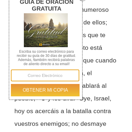
y carros, y pueblo más numeroso
que tú, no tengas temor de ellos;
porque el SEÑOR tu Dios que te
sacó de la tierra de Egipto está
contigo.
2
Y sucederá que cuando
os acerquéis a la batalla, el
sacerdote se llegará y hablará al
pueblo,
3
y les dirá: "Oye, Israel,
hoy os acercáis a la batalla contra
vuestros enemigos; no desmaye