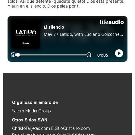
solos. Así que detente (quédate quieto) Dios está presente.
Y aun en el silencio, Dios pelea por ti.
Enlaces Rápidos
Orgulloso miembro de
Salem Media Group
.
Otros Sitios SWN
ChristoTarjetas.com
ElSitioCristiano.com