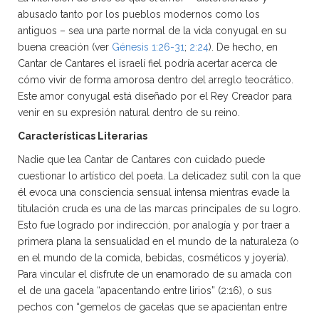
abusado tanto por los pueblos modernos como los
antiguos – sea una parte normal de la vida conyugal en su
buena creación (ver
Génesis 1:26-31
;
2:24
). De hecho, en
Cantar de Cantares el israelí fiel podría acertar acerca de
cómo vivir de forma amorosa dentro del arreglo teocrático.
Este amor conyugal está diseñado por el Rey Creador para
venir en su expresión natural dentro de su reino.
Características Literarias
Nadie que lea Cantar de Cantares con cuidado puede
cuestionar lo artístico del poeta. La delicadez sutil con la que
él evoca una consciencia sensual intensa mientras evade la
titulación cruda es una de las marcas principales de su logro.
Esto fue logrado por indirección, por analogía y por traer a
primera plana la sensualidad en el mundo de la naturaleza (o
en el mundo de la comida, bebidas, cosméticos y joyería).
Para vincular el disfrute de un enamorado de su amada con
el de una gacela “apacentando entre lirios” (2:16), o sus
pechos con “gemelos de gacelas que se apacientan entre