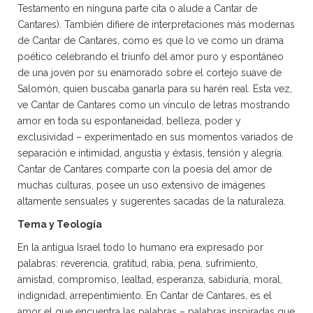
Testamento en ninguna parte cita o alude a Cantar de
Cantares). También difiere de interpretaciones más modernas
de Cantar de Cantares, como es que lo ve como un drama
poético celebrando el triunfo del amor puro y espontáneo
de una joven por su enamorado sobre el cortejo suave de
Salomón, quien buscaba ganarla para su harén real. Esta vez,
ve Cantar de Cantares como un vínculo de letras mostrando
amor en toda su espontaneidad, belleza, poder y
exclusividad – experimentado en sus momentos variados de
separación e intimidad, angustia y éxtasis, tensión y alegría.
Cantar de Cantares comparte con la poesía del amor de
muchas culturas, posee un uso extensivo de imágenes
altamente sensuales y sugerentes sacadas de la naturaleza.
Tema y Teología
En la antigua Israel todo lo humano era expresado por
palabras: reverencia, gratitud, rabia, pena, sufrimiento,
amistad, compromiso, lealtad, esperanza, sabiduría, moral,
indignidad, arrepentimiento. En Cantar de Cantares, es el
amor el que encuentra las palabras – palabras inspiradas que