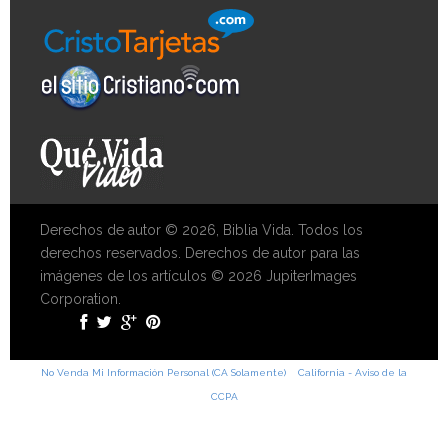
Derechos de autor © 2026, Biblia Vida. Todos los
derechos reservados. Derechos de autor para las
imágenes de los artículos © 2026 JupiterImages
Corporation.
No Venda Mi Información Personal (CA Solamente)
California - Aviso de la
CCPA