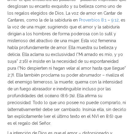
desglosan su encanto exquisito y su belleza como uno de
los regalos elegidos de Dios. La voz de amor en Cantar de
Cantares, como la de la sabiduría en
Proverbios 8:1
–
9:12
, es
la voz de una mujer, sugiriendo que el amor y la sabiduría
dirigían a los hombres de forma poderosa con lo sutil y
misterioso del atractivo de una mujer. Esta voz femenina
habla profundamente de amor. Ella muestra su belleza y
delicia. Ella aclama su exclusividad (“Mi amado es mío, y yo
suya” 2:16) e insiste en la necesidad de su espontaneidad
pura (“No despierten ni hagan velar al amor hasta que llegue”
2:7). Ella también proclama su poder abrumador – rivaliza el
del enemigo temeroso, la muerte; quema con la intensidad
de un fuego abrasador e inextinguible incluso por las
profundidades del océano (8:6-7a). Ella afirma su
preciosidad: Todo lo que uno posee no puede comprarlo, ni
(alternativamente) debe ser cambiado. Insinúa ella, sin decirlo
tan explícitamente (ver el último texto en el NVI en 8:6) que
es el regalo del Señor.
La intención de Dios es que el amor – distorsionado y