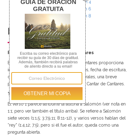
Song of Solomon 3
Song of Solomon 4
Song of Solomon 5
Song of Solomon 6
Song of Solomon 7
Song of Solomon 8
Resumen
Resumen del Libro Cantar de Cantares
Este resumen del libro de Cantar de Cantares proporciona
información acerca del título, los autores, fecha de escritura,
cronología, temas, teología, ideas generales, una breve
perspectiva y los capítulos del libro de Cantar de Cantares.
Título
El verso 1 parece atribuirle la autoría a Salomón (ver nota en
1:1; pero ver también el título arriba). Se refiere a Salomón
siete veces (1:1,5; 3:7,9,11; 8:11-12), y varios versos hablan del
“rey” (1:4,12; 7:5), pero si él fue el autor, queda como una
pregunta abierta.