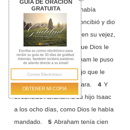
SEÑOR por Sara como había
prometido.
2
Y Sara concibió y dio
a luz un hijo a Abraham en su vejez,
en el tiempo señalado que Dios le
había dicho.
3
Y Abraham le puso
el nombre de Isaac al hijo que le
nació, que le dio a luz Sara.
4
Y
circuncidó Abraham a su hijo Isaac
a los ocho días, como Dios le había
mandado.
5
Abraham tenía cien