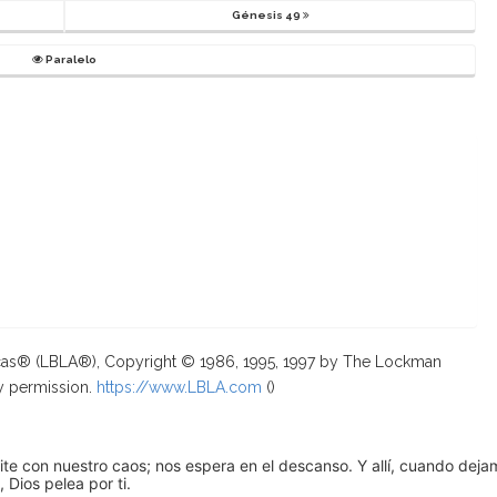
Génesis 49
Paralelo
ricas® (LBLA®), Copyright © 1986, 1995, 1997 by The Lockman
y permission.
https://www.LBLA.com
(
)
pite con nuestro caos; nos espera en el descanso. Y allí, cuando dej
 Dios pelea por ti.