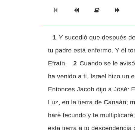
Previous Book
Previous Chapter
Read the Ful
Next 
1
Y sucedió que después de 
tu padre está enfermo. Y él t
Efraín.
2
Cuando se le avisó
ha venido a ti, Israel hizo un
Entonces Jacob dijo a José: 
Luz, en la tierra de Canaán; 
haré fecundo y te multiplicaré
esta tierra a tu descendencia