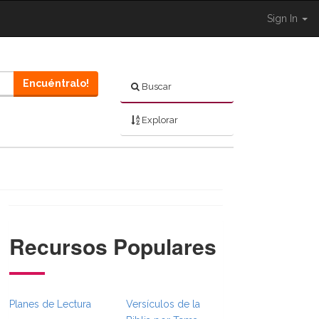
Sign In
Encuéntralo!
Buscar
Explorar
Recursos Populares
}}
mbsFull.Toggle }}
ion._BibleBreadcrumbsFull.Toggle }}
Planes de Lectura
Versículos de la