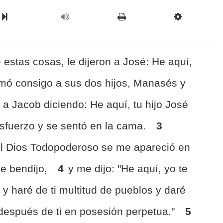
l Chapter
Chapter
Next Book
Scriptur
estas cosas, le dijeron a José: He aquí,
omó consigo a sus dos hijos, Manasés y
 a Jacob diciendo: He aquí, tu hijo José
 esfuerzo y se sentó en la cama.
3
El Dios Todopoderoso se me apareció en
me bendijo,
4
y me dijo: "He aquí, yo te
; y haré de ti multitud de pueblos y daré
 después de ti en posesión perpetua."
5