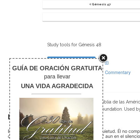
Génesis 47
Study tools for Génesis 48
Comentarios
Commentary
Scripture taken from La Biblia de las Amé
Foundation. Used b
El silencio
En medio del ruido, Dios nos encuentra en la quietud. Él no com
detente (quédate quieto) Dios está presente. Y aun en el silencio,