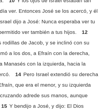
ga.
10
Y los ojos de Israel estaban tan
día ver. Entonces José se los acercó, y él
Israel dijo a José: Nunca esperaba ver tu
permitido ver también a tus hijos.
12
rodillas de Jacob, y se inclinó con su
mó a los dos, a Efraín con la derecha,
y a Manasés con la izquierda, hacia la
ercó.
14
Pero Israel extendió su derecha
fraín, que era el menor, y su izquierda
 cruzando adrede sus manos, aunque
15
Y bendijo a José, y dijo: El Dios