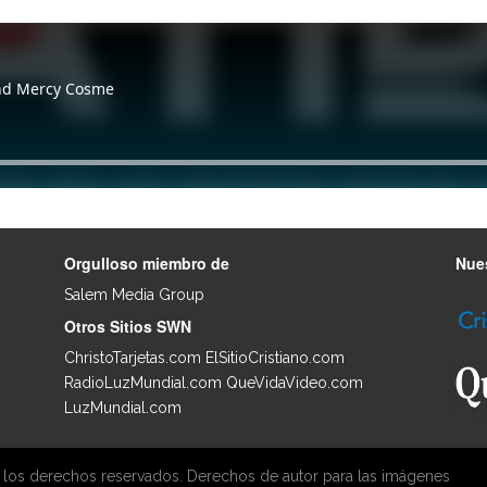
Orgulloso miembro de
Nues
Salem Media Group
.
Otros Sitios SWN
ChristoTarjetas.com
ElSitioCristiano.com
RadioLuzMundial.com
QueVidaVideo.com
LuzMundial.com
 los derechos reservados. Derechos de autor para las imágenes