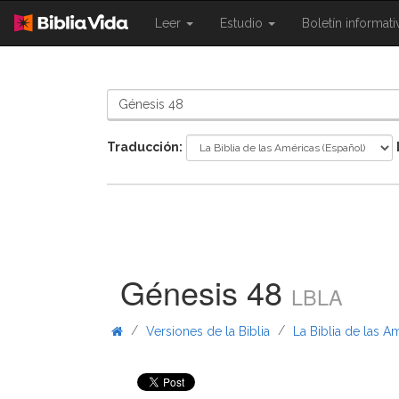
{{
{{
Leer
Estudio
Boletín informat
Shared.Navigation.SiteNavigation.To
Shared.Navigation.Sit
}}
}}
Traducción:
Génesis 48
LBLA
/
/
Versiones de la Biblia
La Biblia de las A