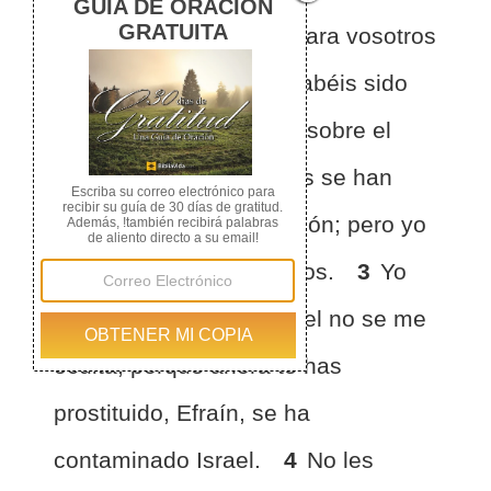
rey, escuchad, porque para vosotros
es el juicio; pues lazo habéis sido
en Mizpa, y red tendida sobre el
Tabor.
2
Y los rebeldes se han
ahondado en la perversión; pero yo
los castigaré a todos ellos.
3
Yo
conozco a Efraín, e Israel no se me
oculta; porque ahora te has
prostituido, Efraín, se ha
contaminado Israel.
4
No les