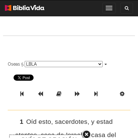
Toggl
Toggle
search
navigation
Oseas 5
Previous Book
Previous Chapter
Read the Full Chapter
Next Chapter
Next Book
Scri
1
Oíd esto, sacerdotes, y estad
atentos, casa de Israel, y casa del