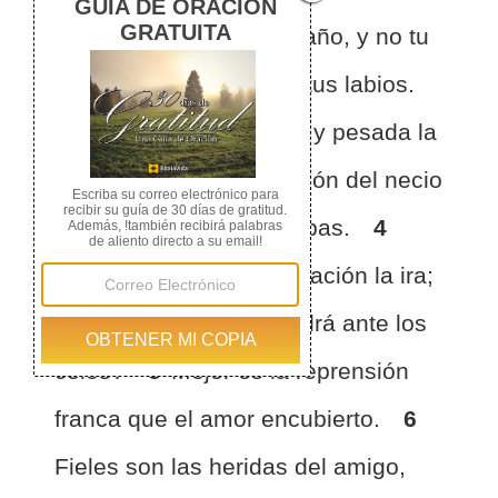
2
Que te alabe el extraño, y no tu
boca; el forastero, y no tus labios.
3
Pesada es la piedra y pesada la
arena, pero la provocación del necio
es más pesada que ambas.
4
Cruel es el furor e inundación la ira;
pero ¿quién se mantendrá ante los
celos?
5
Mejor es la reprensión
franca que el amor encubierto.
6
Fieles son las heridas del amigo,