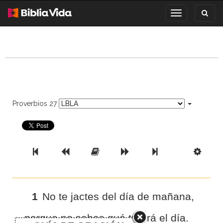
Toggl
Toggle
search
navigation
Proverbios 27
Previous Book
Previous Chapter
Read the Full Chapter
Next Chapter
Next Book
Scri
1
No te jactes del día de mañana,
porque no sabes qué traerá el día.