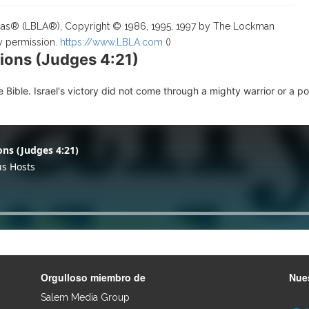
ricas® (LBLA®), Copyright © 1986, 1995, 1997 by The Lockman
y permission.
https://www.LBLA.com
(
)
ions (Judges 4:21)
Bible. Israel's victory did not come through a mighty warrior or a
Orgulloso miembro de
Nues
Salem Media Group
.