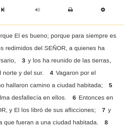
l Chapter
Chapter
Next Book
Scriptur
rque El es bueno; porque para siempre es
os redimidos del SEÑOR, a quienes ha
rsario,
3
y los ha reunido de las tierras,
l norte y del sur.
4
Vagaron por el
 no hallaron camino a ciudad habitada;
5
lma desfallecía en ellos.
6
Entonces en
, y El los libró de sus aflicciones;
7
y
ra que fueran a una ciudad habitada.
8