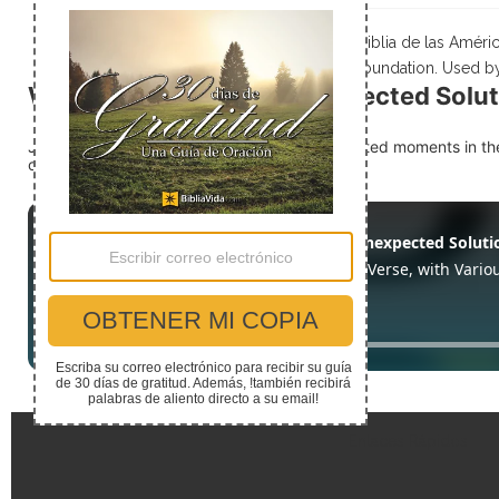
Scripture taken from La Biblia de las Amé
Foundation. Used b
Why God Often Uses Unexpected Solut
Judges 4:21 records one of the most unexpected moments in the 
courageously acted at a pivotal moment.
Enlaces Rápidos