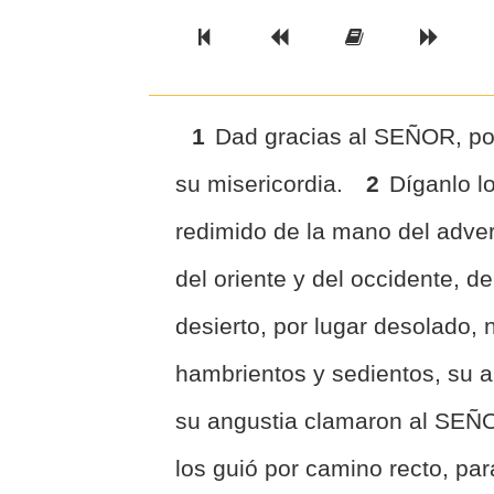
Previous Book
Previous Chapter
Read the Ful
Next 
1
Dad gracias al SEÑOR, po
su misericordia.
2
Díganlo l
redimido de la mano del adve
del oriente y del occidente, de
desierto, por lugar desolado,
hambrientos y sedientos, su a
su angustia clamaron al SEÑOR
los guió por camino recto, pa