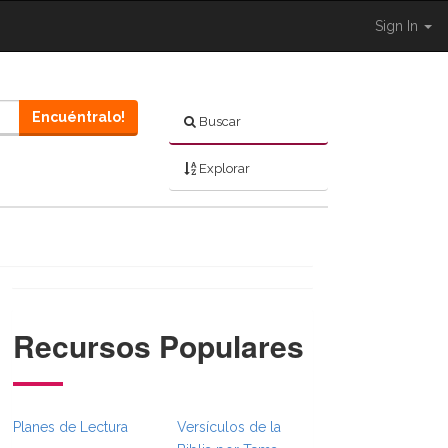
Sign In
Encuéntralo!
Buscar
Explorar
Recursos Populares
}}
bsFull.Toggle }}
on._BibleBreadcrumbsFull.Toggle }}
Planes de Lectura
Versículos de la