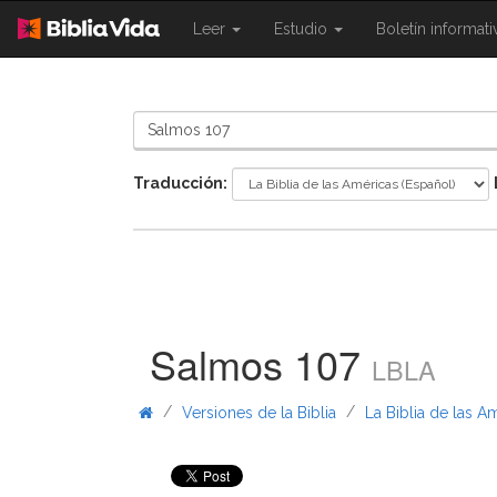
{{
{{
Leer
Estudio
Boletín informat
Shared.Navigation.SiteNavigation.To
Shared.Navigation.Sit
}}
}}
Traducción:
Salmos 107
LBLA
/
/
Versiones de la Biblia
La Biblia de las A