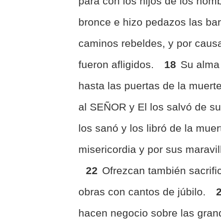
para con los hijos de los hom
bronce e hizo pedazos las bar
caminos rebeldes, y por causa
fueron afligidos.
18
Su alma 
hasta las puertas de la muert
al SEÑOR y El los salvó de su
los sanó y los libró de la mue
misericordia y por sus maravil
22
Ofrezcan también sacrifi
obras con cantos de júbilo.
hacen negocio sobre las gra