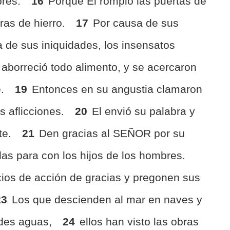
bres.
16
Porque El rompió las puertas de
ras de hierro.
17
Por causa de sus
 de sus iniquidades, los insensatos
aborreció todo alimento, y se acercaron
e.
19
Entonces en su angustia clamaron
s aflicciones.
20
El envió su palabra y
rte.
21
Den gracias al SEÑOR por su
las para con los hijos de los hombres.
cios de acción de gracias y pregonen sus
23
Los que descienden al mar en naves y
ndes aguas,
24
ellos han visto las obras