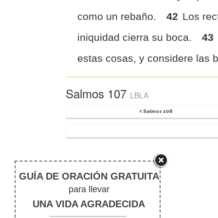
como un rebaño.
42
Los rec
iniquidad cierra su boca.
43
estas cosas, y considere las
Salmos 107
LBLA
Salmos 106
Study tools for Salmos 107
Notas de pie