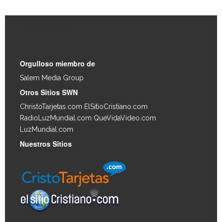
Enlaces Rápidos
Orgulloso miembro de
Salem Media Group
.
Otros Sitios SWN
ChristoTarjetas.com
ElSitioCristiano.com
RadioLuzMundial.com
QueVidaVideo.com
LuzMundial.com
Nuestros Sitios