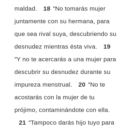
maldad.
18
"No tomarás mujer
juntamente con su hermana, para
que sea rival suya, descubriendo su
desnudez mientras ésta viva.
19
"Y no te acercarás a una mujer para
descubrir su desnudez durante su
impureza menstrual.
20
"No te
acostarás con la mujer de tu
prójimo, contaminándote con ella.
21
"Tampoco darás hijo tuyo para