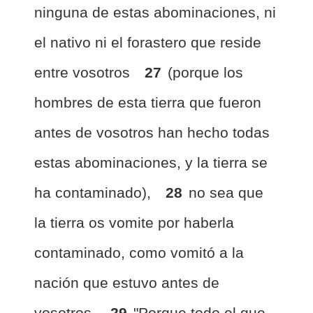
ninguna de estas abominaciones, ni
el nativo ni el forastero que reside
entre vosotros
27
(porque los
hombres de esta tierra que fueron
antes de vosotros han hecho todas
estas abominaciones, y la tierra se
ha contaminado),
28
no sea que
la tierra os vomite por haberla
contaminado, como vomitó a la
nación que estuvo antes de
vosotros.
29
"Porque todo el que