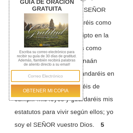
Israel y diles: "Yo soy el SEÑOR
vuestro Dios.
3
"No haréis como
hacen en la tierra de Egipto en la
cual morasteis, ni haréis como
hacen en la tierra de Canaán
adonde yo os llevo; no andaréis en
sus estatutos.
4
"Habréis de
cumplir mis leyes y guardaréis mis
estatutos para vivir según ellos; yo
soy el SEÑOR vuestro Dios.
5