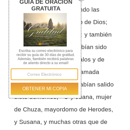
proclamando y anunciando las
buenas nuevas del reino de Dios;
con El iban los doce,
2
y también
algunas mujeres que habían sido
sanadas de espíritus malos y de
enfermedades: María, llamada
Magdalena, de la que habían salido
siete demonios,
3
y Juana, mujer
de Chuza, mayordomo de Herodes,
y Susana, y muchas otras que de