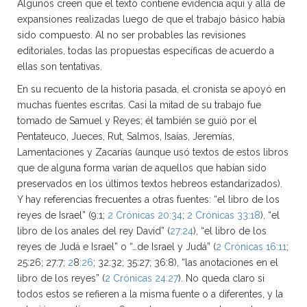
Algunos creen que el texto contiene evidencia aquí y allá de
expansiones realizadas luego de que el trabajo básico había
sido compuesto. Al no ser probables las revisiones
editoriales, todas las propuestas específicas de acuerdo a
ellas son tentativas.
En su recuento de la historia pasada, el cronista se apoyó en
muchas fuentes escritas. Casi la mitad de su trabajo fue
tomado de Samuel y Reyes; él también se guió por el
Pentateuco, Jueces, Rut, Salmos, Isaías, Jeremías,
Lamentaciones y Zacarías (aunque usó textos de estos libros
que de alguna forma varían de aquellos que habían sido
preservados en los últimos textos hebreos estandarizados).
Y hay referencias frecuentes a otras fuentes: “el libro de los
reyes de Israel” (9:1;
2 Crónicas 20:34
;
2 Crónicas 33:18
), “el
libro de los anales del rey David” (
27:24
), “el libro de los
reyes de Judá e Israel” o “…de Israel y Judá” (
2 Crónicas 16:11
;
25:26; 27:7;
2
8
:26
; 32:32; 35:27; 36:8), “las anotaciones en el
libro de los reyes” (
2 Crónicas 24:27
). No queda claro si
todos estos se refieren a la misma fuente o a diferentes, y la