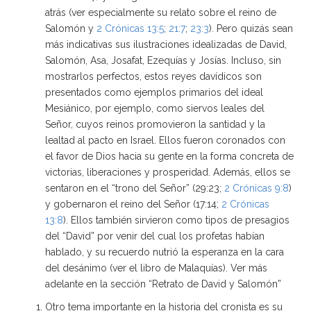
atrás (ver especialmente su relato sobre el reino de
Salomón y
2 Crónicas 13:5
;
21:7
;
23:3
). Pero quizás sean
más indicativas sus ilustraciones idealizadas de David,
Salomón, Asa, Josafat, Ezequías y Josías. Incluso, sin
mostrarlos perfectos, estos reyes davídicos son
presentados como ejemplos primarios del ideal
Mesiánico, por ejemplo, como siervos leales del
Señor, cuyos reinos promovieron la santidad y la
lealtad al pacto en Israel. Ellos fueron coronados con
el favor de Dios hacia su gente en la forma concreta de
victorias, liberaciones y prosperidad. Además, ellos se
sentaron en el “trono del Señor” (29:23;
2 Crónicas 9:8
)
y gobernaron el reino del Señor (17:14;
2 Crónicas
13:8
). Ellos también sirvieron como tipos de presagios
del “David” por venir del cual los profetas habían
hablado, y su recuerdo nutrió la esperanza en la cara
del desánimo (ver el libro de Malaquías). Ver más
adelante en la sección “Retrato de David y Salomón”
Otro tema importante en la historia del cronista es su