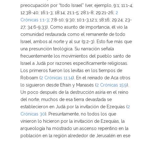
preocupación por “todo Israel” (ver, ejemplo, 9:1; 11:1-4;
12:38-40; 16:1-3; 18:14; 21:1-5; 28:1-8; 29:21-26;
2
Crónicas 1:1-3
; 7:8-10; 9:30; 10:1-3,12:1; 18:16; 29:24; 23-
27; 34:6-9,33). Como asunto de importancia, él vio la
comunidad restaurada como el remanente de todo
Israel, ambos al norte y al sur (9:2-3). Esto fue más que
una presunción teológica. Su narración señala
frecuentemente los movimientos del pueblo santo de
Israel a Judá por razones específicamente religiosas.
Los primeros fueron los levitas en los tiempos de
Roboam (
2 Crónicas 11:14
). En el reinado de Aca otros
lo siguieron desde Efraín y Manasés (
2 Crónicas 15:9
).
Un poco después de la destrucción asiria en el reino
del norte, muchos de esa tierra devastada se
establecieron en Judá por la invitación de Ezequías (
2
Crónicas 30
). Presuntamente, no todos los que
vinieron lo hicieron por la invitación de Ezequías, la
arqueología ha mostrado un ascenso repentino en la
población en la región alrededor de Jerusalén en ese