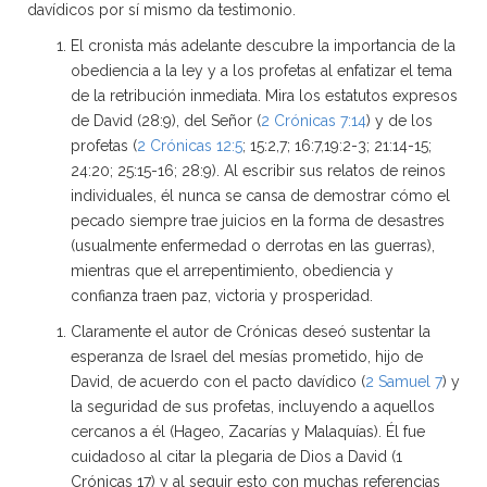
davídicos por sí mismo da testimonio.
El cronista más adelante descubre la importancia de la
obediencia a la ley y a los profetas al enfatizar el tema
de la retribución inmediata. Mira los estatutos expresos
de David (28:9), del Señor (
2 Crónicas 7:14
) y de los
profetas (
2 Crónicas 12:5
; 15:2,7; 16:7,19:2-3; 21:14-15;
24:20; 25:15-16; 28:9). Al escribir sus relatos de reinos
individuales, él nunca se cansa de demostrar cómo el
pecado siempre trae juicios en la forma de desastres
(usualmente enfermedad o derrotas en las guerras),
mientras que el arrepentimiento, obediencia y
confianza traen paz, victoria y prosperidad.
Claramente el autor de Crónicas deseó sustentar la
esperanza de Israel del mesías prometido, hijo de
David, de acuerdo con el pacto davídico (
2 Samuel 7
) y
la seguridad de sus profetas, incluyendo a aquellos
cercanos a él (Hageo, Zacarías y Malaquías). Él fue
cuidadoso al citar la plegaria de Dios a David (1
Crónicas 17) y al seguir esto con muchas referencias