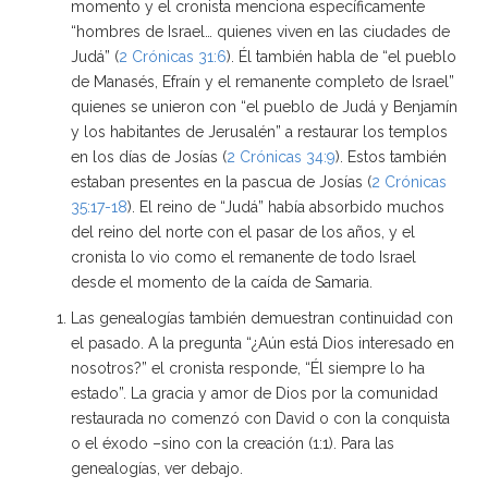
momento y el cronista menciona específicamente
“hombres de Israel… quienes viven en las ciudades de
Judá” (
2 Crónicas 31:6
). Él también habla de “el pueblo
de Manasés, Efraín y el remanente completo de Israel”
quienes se unieron con “el pueblo de Judá y Benjamín
y los habitantes de Jerusalén” a restaurar los templos
en los días de Josías (
2 Crónicas 34:9
). Estos también
estaban presentes en la pascua de Josías (
2 Crónicas
35:17-18
). El reino de “Judá” había absorbido muchos
del reino del norte con el pasar de los años, y el
cronista lo vio como el remanente de todo Israel
desde el momento de la caída de Samaria.
Las genealogías también demuestran continuidad con
el pasado. A la pregunta “¿Aún está Dios interesado en
nosotros?” el cronista responde, “Él siempre lo ha
estado”. La gracia y amor de Dios por la comunidad
restaurada no comenzó con David o con la conquista
o el éxodo –sino con la creación (1:1). Para las
genealogías, ver debajo.