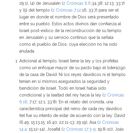
29:1), (4) de Jerusalén (
2 Crónicas 6:6
,34,38; 12:13; 33:7)
y (5) del templo (
2 Crónicas 7:12
,16; 33:7) para ser el
lugar en donde el nombre de Dios será presentado
entre su pueblo. Estos actos divinos dan confianza al
Israel post-exílico de la reconstrucción de su templo
en Jerusalén y su servicio continuo que la señala
como el pueblo de Dios, cuya elección no ha sido
anulada.
Adicional al templo, Israel tiene la ley y los profetas
como un enfoque mayor de su pacto bajo el liderazgo
de la casa de David. Ni los reyes davídicos ni el templo
tenían en sí mismos asegurados la seguridad y
bendición de Israel. Todo en Israel había sido
condicional y la lealtad del rey hacia la ley (
2 Cronicas
6:16
; 7:17; 12:1; 33:8). En el relato del cronista, una
característica principal del reino de cada rey davídico
fiel fue su intento de estar de acuerdo con la ley: David
(6:49; 15:13,15; 16:40; 22:11-13; 29:19), Asa (
2 Crónicas
14:4
; 15:12-14), Josafat (
2 Crónicas 17:3-9
; 19:8-10), Joás