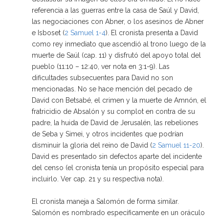
referencia a las guerras entre la casa de Saúl y David,
las negociaciones con Abner, o los asesinos de Abner
e Isboset (
2 Samuel 1-4
). El cronista presenta a David
como rey inmediato que ascendió al trono luego de la
muerte de Saúl (cap. 11) y disfrutó del apoyo total del
pueblo (11:10 – 12:40, ver nota en 3:1-9). Las
dificultades subsecuentes para David no son
mencionadas. No se hace mención del pecado de
David con Betsabé, el crimen y la muerte de Amnón, el
fratricidio de Absalón y su complot en contra de su
padre, la huida de David de Jerusalén, las rebeliones
de Seba y Simei, y otros incidentes que podrían
disminuir la gloria del reino de David (
2 Samuel 11-20
).
David es presentado sin defectos aparte del incidente
del censo (el cronista tenía un propósito especial para
incluirlo. Ver cap. 21 y su respectiva nota).
El cronista maneja a Salomón de forma similar.
Salomón es nombrado específicamente en un oráculo