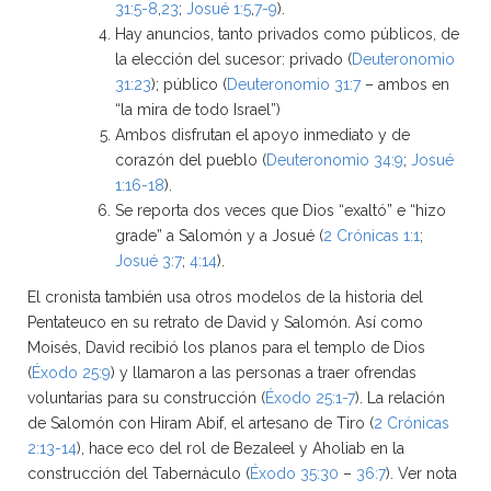
31:5-8
,
23
;
Josué 1:5
,
7-9
).
Hay anuncios, tanto privados como públicos, de
la elección del sucesor: privado (
Deuteronomio
31:23
); público (
Deuteronomio 31:7
– ambos en
“la mira de todo Israel”)
Ambos disfrutan el apoyo inmediato y de
corazón del pueblo (
Deuteronomio 34:9
;
Josué
1:16-18
).
Se reporta dos veces que Dios “exaltó” e “hizo
grade” a Salomón y a Josué (
2 Crónicas 1:1
;
Josué 3:7
;
4:14
).
El cronista también usa otros modelos de la historia del
Pentateuco en su retrato de David y Salomón. Así como
Moisés, David recibió los planos para el templo de Dios
(
Éxodo 25:9
) y llamaron a las personas a traer ofrendas
voluntarias para su construcción (
Éxodo 25:1-7
). La relación
de Salomón con Hiram Abif, el artesano de Tiro (
2 Crónicas
2:13-14
), hace eco del rol de Bezaleel y Aholiab en la
construcción del Tabernáculo (
Éxodo 35:30
–
36:7
). Ver nota