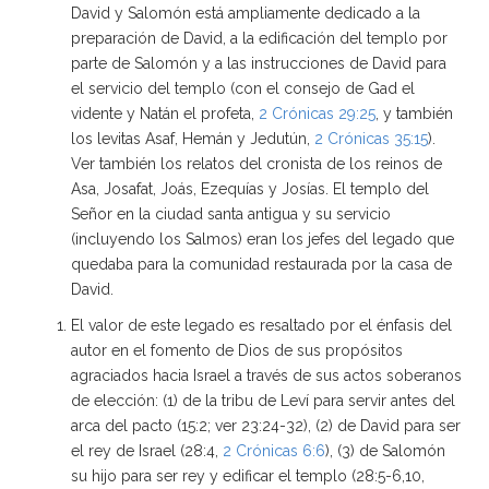
David y Salomón está ampliamente dedicado a la
preparación de David, a la edificación del templo por
parte de Salomón y a las instrucciones de David para
el servicio del templo (con el consejo de Gad el
vidente y Natán el profeta,
2 Crónicas 29:25
, y también
los levitas Asaf, Hemán y Jedutún,
2 Crónicas 35:15
).
Ver también los relatos del cronista de los reinos de
Asa, Josafat, Joás, Ezequías y Josías. El templo del
Señor en la ciudad santa antigua y su servicio
(incluyendo los Salmos) eran los jefes del legado que
quedaba para la comunidad restaurada por la casa de
David.
El valor de este legado es resaltado por el énfasis del
autor en el fomento de Dios de sus propósitos
agraciados hacia Israel a través de sus actos soberanos
de elección: (1) de la tribu de Leví para servir antes del
arca del pacto (15:2; ver 23:24-32), (2) de David para ser
el rey de Israel (28:4,
2 Crónicas 6:6
), (3) de Salomón
su hijo para ser rey y edificar el templo (28:5-6,10,