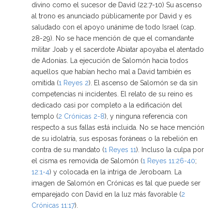
divino como el sucesor de David (22:7-10) Su ascenso
al trono es anunciado públicamente por David y es
saludado con el apoyo unánime de todo Israel (cap.
28-29). No se hace mención de que el comandante
militar Joab y el sacerdote Abiatar apoyaba el atentado
de Adonías. La ejecución de Salomón hacia todos
aquellos que habían hecho mal a David también es
omitida (
1 Reyes 2
). El ascenso de Salomón se da sin
competencias ni incidentes. El relato de su reino es
dedicado casi por completo a la edificación del
templo (
2 Crónicas 2-8
), y ninguna referencia con
respecto a sus fallas está incluida. No se hace mención
de su idolatría, sus esposas foráneas o la rebelión en
contra de su mandato (
1 Reyes 11
). Incluso la culpa por
el cisma es removida de Salomón (
1 Reyes 11:26-40
;
12:1-4
) y colocada en la intriga de Jeroboam. La
imagen de Salomón en Crónicas es tal que puede ser
emparejado con David en la luz más favorable (
2
Crónicas 11:17
).