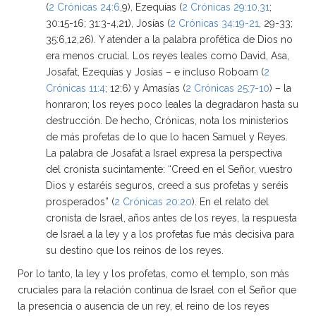
(
2 Crónicas 24:6
,9), Ezequías (
2 Crónicas 29:10
,31
;
30:15-16; 31:3-4,21), Josías (
2 Crónicas 34:19-21
, 29-33;
35:6,12,26). Y atender a la palabra profética de Dios no
era menos crucial. Los reyes leales como David, Asa,
Josafat, Ezequías y Josías – e incluso Roboam (
2
Crónicas 11:4
; 12:6) y Amasías (
2 Crónicas 25:7-10
) – la
honraron; los reyes poco leales la degradaron hasta su
destrucción. De hecho, Crónicas, nota los ministerios
de más profetas de lo que lo hacen Samuel y Reyes.
La palabra de Josafat a Israel expresa la perspectiva
del cronista sucintamente: “Creed en el Señor, vuestro
Dios y estaréis seguros, creed a sus profetas y seréis
prosperados” (
2 Crónicas 20:20
). En el relato del
cronista de Israel, años antes de los reyes, la respuesta
de Israel a la ley y a los profetas fue más decisiva para
su destino que los reinos de los reyes.
Por lo tanto, la ley y los profetas, como el templo, son más
cruciales para la relación continua de Israel con el Señor que
la presencia o ausencia de un rey, el reino de los reyes