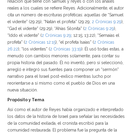
relación que tiene con Samuel y reyes o con los anales
reales a los cuales se refiere Reyes. Adicionalmente, el autor
cita un número de escrituras proféticas: aquellas de “Samuel
el vidente” (29:29), “Natán el profeta” (29:29;
2 Crónicas 9:29
),
“Gad el vidente” (29:29), “Ahías Silonita” (
2 Crónicas 9:29
),
“Iddo el vidente” (
2 Crónicas 9:29
; 12:15; 13:22), “Semaías el
profeta” (
2 Crónicas 12:15
), “el profeta Isaías” (
2 Crónicas
26:22
), “los videntes” (
2 Crónicas 33:19
). Él usó todas estas, a
menudo con cambios menores solamente, para contar su
propia historia del pasado. Él no inventó, pero sí seleccionó,
arregló e integró sus fuentes para componer un “sermón”
narrativo para el Israel post-exílico mientras lucho por
reorientarse a sí mismo como el pueblo de Dios en una
nueva situación.
Propósito y Tema
Así como el autor de Reyes había organizado e interpretado
los datos de la historia de Israel para señalar las necesidades
de la comunidad exiliada, el cronista escribió para la
comunidad restaurada. El problema fue la pregunta de la