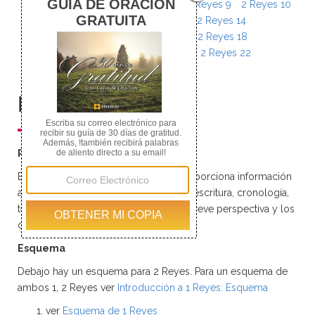
2 Reyes 6
2 Reyes 7
2 Reyes 8
2 Reyes 9
2 Reyes 10
2 Reyes 11
2 Reyes 12
2 Reyes 13
2 Reyes 14
2 Reyes 15
2 Reyes 16
2 Reyes 17
2 Reyes 18
2 Reyes 19
2 Reyes 20
2 Reyes 21
2 Reyes 22
2 Reyes 23
2 Reyes 24
2 Reyes 25
Resumen
Resumen del Libro de 2 Reyes
Este resumen del libro de 2 Reyes proporciona información
acerca del título, los autores, fecha de escritura, cronología,
temas, teología, ideas generales, una breve perspectiva y los
capítulos del libro de 2 Reyes.
Esquema
Debajo hay un esquema para 2 Reyes. Para un esquema de
ambos 1, 2 Reyes ver
Introducción a 1 Reyes: Esquema
ver
Esquema de 1 Reyes