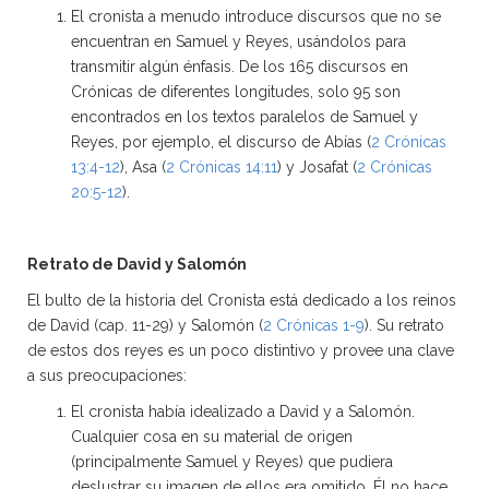
El cronista a menudo introduce discursos que no se
encuentran en Samuel y Reyes, usándolos para
transmitir algún énfasis. De los 165 discursos en
Crónicas de diferentes longitudes, solo 95 son
encontrados en los textos paralelos de Samuel y
Reyes, por ejemplo, el discurso de Abías (
2 Crónicas
13:4-12
), Asa (
2 Crónicas 14:11
) y Josafat (
2 Crónicas
20:5-12
).
Retrato de David y Salomón
El bulto de la historia del Cronista está dedicado a los reinos
de David (cap. 11-29) y Salomón (
2 Crónicas 1-9
). Su retrato
de estos dos reyes es un poco distintivo y provee una clave
a sus preocupaciones:
El cronista había idealizado a David y a Salomón.
Cualquier cosa en su material de origen
(principalmente Samuel y Reyes) que pudiera
deslustrar su imagen de ellos era omitido. Él no hace