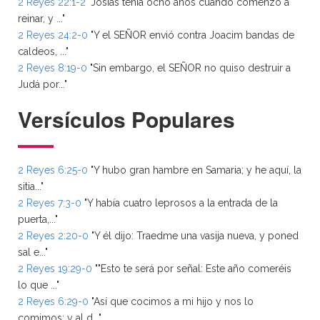
2 Reyes 22:1-2
"Josías tenía ocho años cuando comenzó a
reinar, y ..."
2 Reyes 24:2-0
"Y el SEÑOR envió contra Joacim bandas de
caldeos, ..."
2 Reyes 8:19-0
"Sin embargo, el SEÑOR no quiso destruir a
Judá por..."
Versículos Populares
2 Reyes 6:25-0
"Y hubo gran hambre en Samaria; y he aquí, la
sitia..."
2 Reyes 7:3-0
"Y había cuatro leprosos a la entrada de la
puerta,..."
2 Reyes 2:20-0
"Y él dijo: Traedme una vasija nueva, y poned
sal e..."
2 Reyes 19:29-0
""Esto te será por señal: Este año comeréis
lo que ..."
2 Reyes 6:29-0
"Así que cocimos a mi hijo y nos lo
comimos; y al d..."