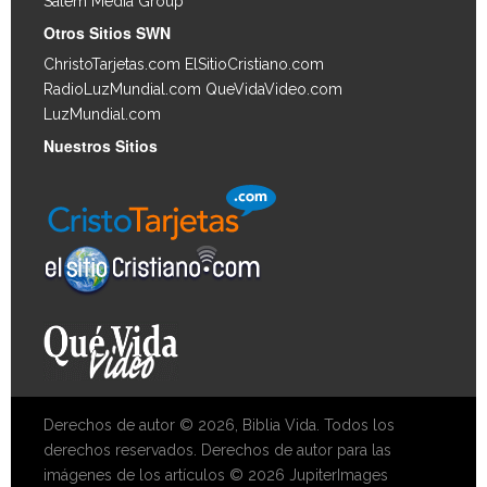
Salem Media Group
.
Otros Sitios SWN
ChristoTarjetas.com
ElSitioCristiano.com
RadioLuzMundial.com
QueVidaVideo.com
LuzMundial.com
Nuestros Sitios
Derechos de autor © 2026, Biblia Vida. Todos los
derechos reservados. Derechos de autor para las
imágenes de los artículos © 2026 JupiterImages