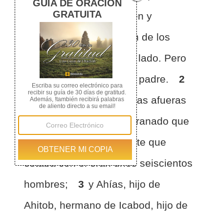
llevaba su armadura: Ven y
pasemos a la guarnición de los
filisteos que está al otro lado. Pero
no se lo hizo saber a su padre.
2
Saúl estaba situado en las afueras
de Guibeá, debajo del granado que
está en Migrón, y la gente que
estaba con él eran unos seiscientos
hombres;
3
y Ahías, hijo de
Ahitob, hermano de Icabod, hijo de