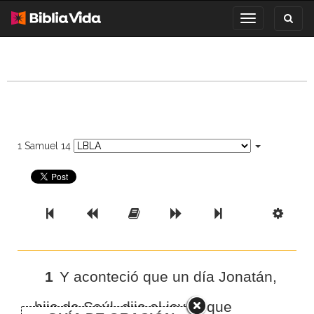
Toggl
Toggle
search
navigation
1 Samuel 14
Previous Book
Previous Chapter
Read the Full Chapter
Next Chapter
Next Book
Scri
1
Y aconteció que un día Jonatán,
hijo de Saúl, dijo al joven que