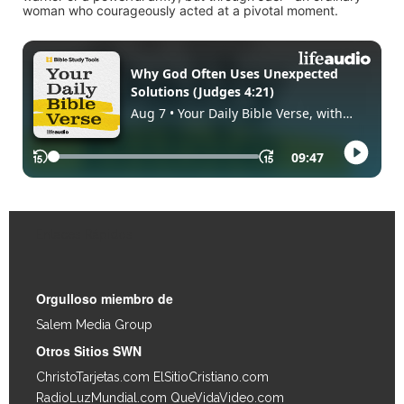
woman who courageously acted at a pivotal moment.
Enlaces Rápidos
Orgulloso miembro de
Salem Media Group
.
Otros Sitios SWN
ChristoTarjetas.com
ElSitioCristiano.com
RadioLuzMundial.com
QueVidaVideo.com