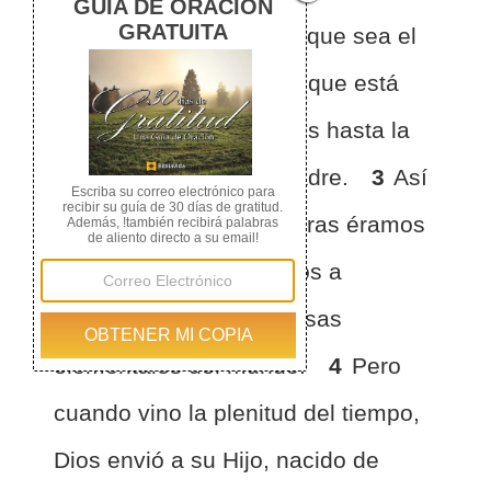
diferente del siervo, aunque sea el
dueño de todo,
2
sino que está
bajo guardianes y tutores hasta la
edad señalada por el padre.
3
Así
también nosotros, mientras éramos
niños, estábamos sujetos a
servidumbre bajo las cosas
elementales del mundo.
4
Pero
cuando vino la plenitud del tiempo,
Dios envió a su Hijo, nacido de