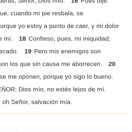
erás, Señor, Dios mío.
16
Pues dije:
ue, cuando mi pie resbala, se
orque yo estoy a punto de caer, y mi dolor
e mí.
18
Confieso, pues, mi iniquidad;
pecado.
19
Pero mis enemigos son
 son los que sin causa me aborrecen.
20
 se me oponen, porque yo sigo lo bueno.
OR; Dios mío, no estés lejos de mí.
 oh Señor, salvación mía.