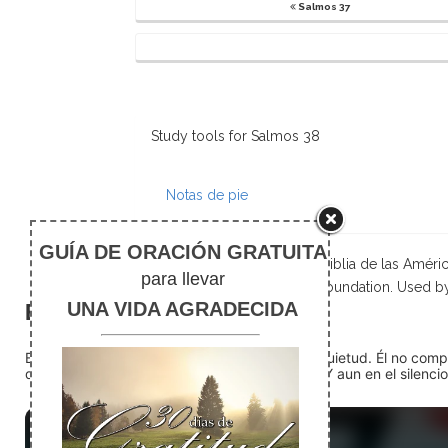
Salmos 37
Study tools for Salmos 38
Notas de pie
Scripture taken from La Biblia de las Amé
Foundation. Used b
El silencio
En medio del ruido, Dios nos encuentra en la quietud. Él no com
detente (quédate quieto) Dios está presente. Y aun en el silencio,