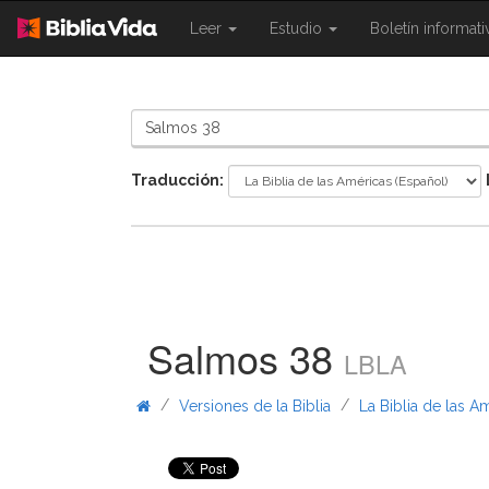
{{
{{
Leer
Estudio
Boletín informat
Shared.Navigation.SiteNavigation.To
Shared.Navigation.Sit
}}
}}
Traducción:
Salmos 38
LBLA
/
/
Versiones de la Biblia
La Biblia de las A