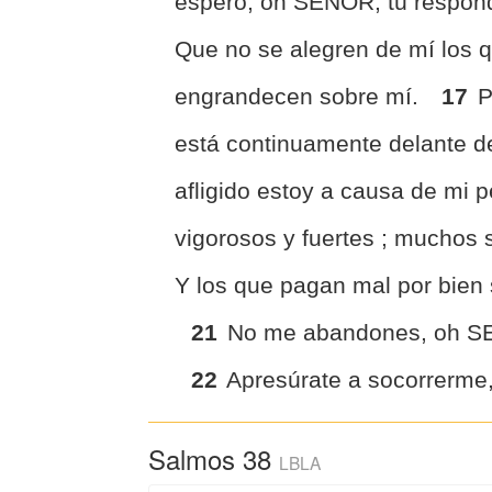
espero, oh SEÑOR; tú respond
Que no se alegren de mí los q
engrandecen sobre mí.
17
P
está continuamente delante d
afligido estoy a causa de mi 
vigorosos y fuertes ; muchos
Y los que pagan mal por bien
21
No me abandones, oh SEÑ
22
Apresúrate a socorrerme,
Salmos 38
LBLA