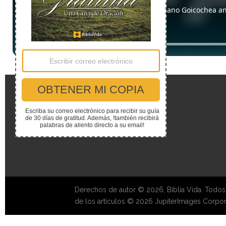
Enlaces Rápidos
Derechos de autor © 2026, Biblia Vida. Todos
de los artículos © 2026 JupiterImages Corpor