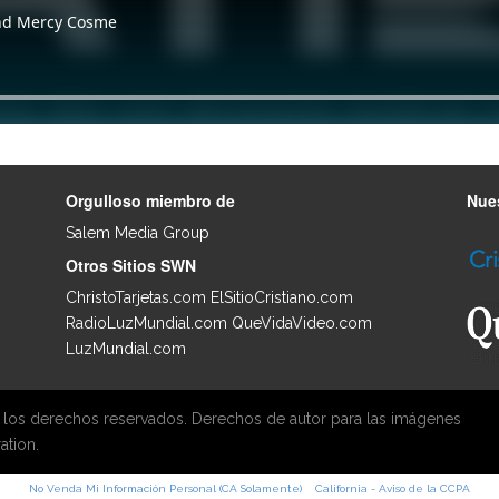
Orgulloso miembro de
Nues
Salem Media Group
.
Otros Sitios SWN
ChristoTarjetas.com
ElSitioCristiano.com
RadioLuzMundial.com
QueVidaVideo.com
LuzMundial.com
 los derechos reservados. Derechos de autor para las imágenes
ation.
No Venda Mi Información Personal (CA Solamente)
California - Aviso de la CCPA