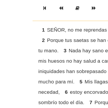
Previous Book
Previous Chapter
Read the Ful
Next 
1
SEÑOR, no me reprendas en
2
Porque tus saetas se han 
tu mano.
3
Nada hay sano en
mis huesos no hay salud a c
iniquidades han sobrepasado
mucho para mí.
5
Mis llaga
necedad,
6
estoy encorvado
sombrío todo el día.
7
Porqu