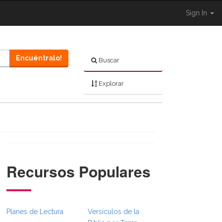
Sign In
Encuéntralo!
Buscar
Explorar
Recursos Populares
}}
bsFull.Toggle }}
on._BibleBreadcrumbsFull.Toggle }}
Planes de Lectura
Versículos de la