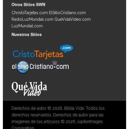
Otros Sitios SWN
ChristoTarjetas.com
ElSitioCristiano.com
RadioLuzMundial.com
QueVidaVideo.com
LuzMundial.com
Nuestros Sitios
Derechos de autor © 2026, Biblia Vida. Todos los
derechos reservados. Derechos de autor para las
imágenes de los artículos © 2026 JupiterImages
Corporation.