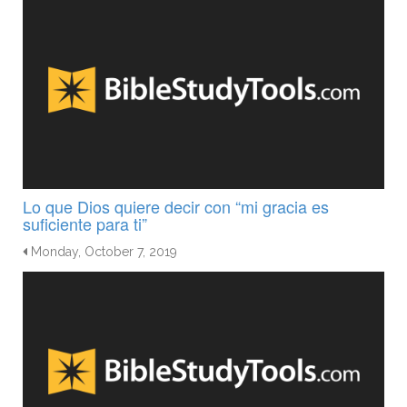
Lo que Dios quiere decir con “mi gracia es
suficiente para ti”
Monday, October 7, 2019