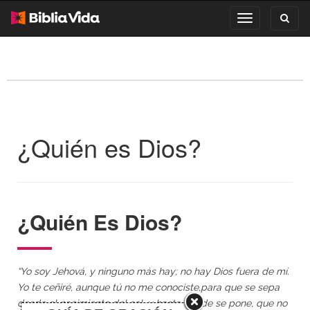
Toggl
Toggle
search
navigation
¿Quién es Dios?
¿Quién Es Dios?
“Yo soy Jehová, y ninguno más hay; no hay Dios fuera de mí.
Yo te ceñiré, aunque tú no me conociste,para que se sepa
desde el nacimiento del sol, y hasta donde se pone, que no