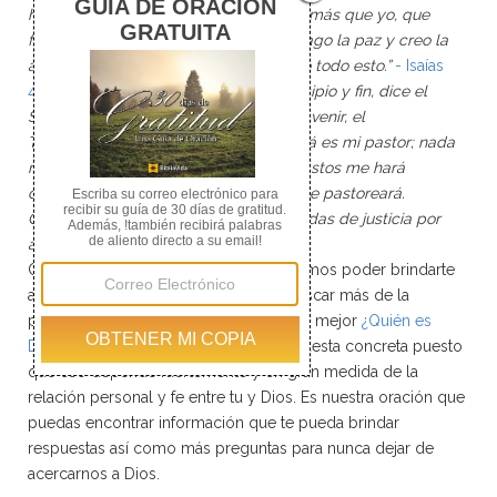
hay más que yo; yo Jehová, y ninguno más que yo, que
formo la luz y creo las tinieblas, que hago la paz y creo la
adversidad. Yo Jehová soy el que hago todo esto.”
- Isaías
45:5-7
“Yo soy el Alfa y la Omega, principio y fin, dice el
Señor, el que es y que era y que ha de venir, el
Todopoderoso.”
-Apocalipsis 1:8
“Jehová es mi pastor; nada
me faltará. En lugares de delicados pastos me hará
descansar; Junto a aguas de reposo me pastoreará.
Confortará mi alma; Me guiará por sendas de justicia por
amor de su nombre.”
- Salmo 23:1-3
Querido lector, en esta sección esperamos poder brindarte
artículos y recursos que te inviten a buscar más de la
presencia de Dios para poder entender mejor
¿Quién es
Dios?
No pretendemos darte una respuesta concreta puesto
que eso depende fuertemente y en gran medida de la
relación personal y fe entre tu y Dios. Es nuestra oración que
puedas encontrar información que te pueda brindar
respuestas así como más preguntas para nunca dejar de
acercarnos a Dios.