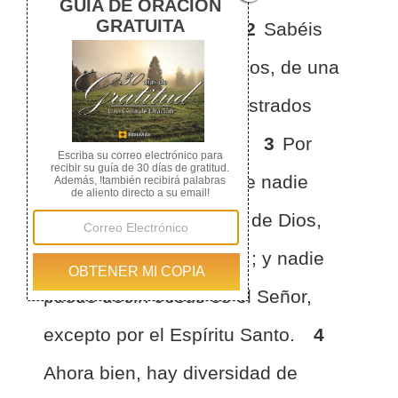
que seáis ignorantes.
2
Sabéis
que cuando erais paganos, de una
manera u otra erais arrastrados
hacia los ídolos mudos.
3
Por
tanto, os hago saber que nadie
hablando por el Espíritu de Dios,
dice: Jesús es anatema ; y nadie
puede decir: Jesús es el Señor,
excepto por el Espíritu Santo.
4
Ahora bien, hay diversidad de